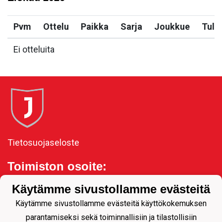
Pvm
Ottelu
Paikka
Sarja
Joukkue
Tulo
Ei otteluita
Tietosuojaseloste
Toimiston osoite:
Kauppakatu 11, 80100
Käytämme sivustollamme evästeitä
Joensuu
Käytämme sivustollamme evästeitä käyttökokemuksen
parantamiseksi sekä toiminnallisiin ja tilastollisiin