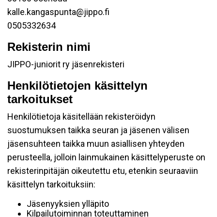
kalle.kangaspunta@jippo.fi
0505332634
Rekisterin nimi
JIPPO-juniorit ry jäsenrekisteri
Henkilötietojen käsittelyn
tarkoitukset
Henkilötietoja käsitellään rekisteröidyn
suostumuksen taikka seuran ja jäsenen välisen
jäsensuhteen taikka muun asiallisen yhteyden
perusteella, jolloin lainmukainen käsittelyperuste on
rekisterinpitäjän oikeutettu etu, etenkin seuraaviin
käsittelyn tarkoituksiin:
Jäsenyyksien ylläpito
Kilpailutoiminnan toteuttaminen