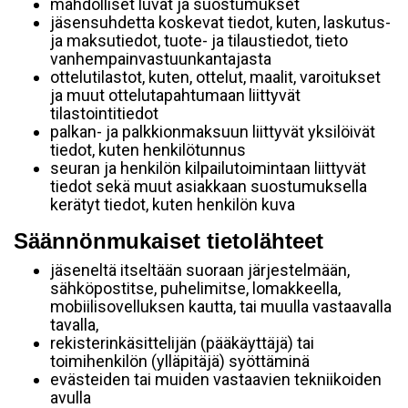
mahdolliset luvat ja suostumukset
jäsensuhdetta koskevat tiedot, kuten, laskutus-
ja maksutiedot, tuote- ja tilaustiedot, tieto
vanhempainvastuunkantajasta
ottelutilastot, kuten, ottelut, maalit, varoitukset
ja muut ottelutapahtumaan liittyvät
tilastointitiedot
palkan- ja palkkionmaksuun liittyvät yksilöivät
tiedot, kuten henkilötunnus
seuran ja henkilön kilpailutoimintaan liittyvät
tiedot sekä muut asiakkaan suostumuksella
kerätyt tiedot, kuten henkilön kuva
Säännönmukaiset tietolähteet
jäseneltä itseltään suoraan järjestelmään,
sähköpostitse, puhelimitse, lomakkeella,
mobiilisovelluksen kautta, tai muulla vastaavalla
tavalla,
rekisterinkäsittelijän (pääkäyttäjä) tai
toimihenkilön (ylläpitäjä) syöttäminä
evästeiden tai muiden vastaavien tekniikoiden
avulla