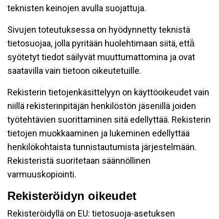
teknisten keinojen avulla suojattuja.
Sivujen toteutuksessa on hyödynnetty teknistä
tietosuojaa, jolla pyritään huolehtimaan siitä, että̈
syötetyt tiedot säilyvät muuttumattomina ja ovat
saatavilla vain tietoon oikeutetuille.
Rekisterin tietojenkäsittelyyn on käyttöoikeudet vain
niillä rekisterinpitäjän henkilöstön jäsenillä joiden
työtehtävien suorittaminen sitä edellyttää. Rekisterin
tietojen muokkaaminen ja lukeminen edellyttää
henkilökohtaista tunnistautumista järjestelmään.
Rekisteristä suoritetaan säännöllinen
varmuuskopiointi.
Rekisteröidyn oikeudet
Rekisteröidyllä on EU: tietosuoja-asetuksen