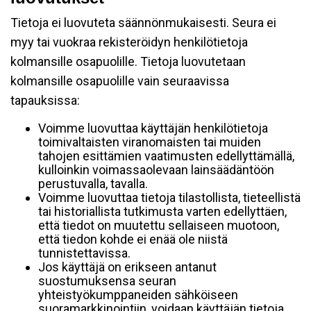
Tietoja ei luovuteta säännönmukaisesti. Seura ei
myy tai vuokraa rekisteröidyn henkilötietoja
kolmansille osapuolille. Tietoja luovutetaan
kolmansille osapuolille vain seuraavissa
tapauksissa:
Voimme luovuttaa käyttäjän henkilötietoja
toimivaltaisten viranomaisten tai muiden
tahojen esittämien vaatimusten edellyttämällä,
kulloinkin voimassaolevaan lainsäädäntöön
perustuvalla, tavalla.
Voimme luovuttaa tietoja tilastollista, tieteellistä
tai historiallista tutkimusta varten edellyttäen,
että tiedot on muutettu sellaiseen muotoon,
että tiedon kohde ei enää ole niistä
tunnistettavissa.
Jos käyttäjä on erikseen antanut
suostumuksensa seuran
yhteistyökumppaneiden sähköiseen
suoramarkkinointiin, voidaan käyttäjän tietoja