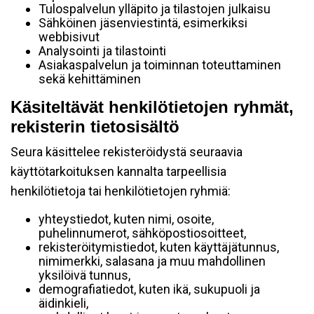
Tulospalvelun ylläpito ja tilastojen julkaisu
Sähköinen jäsenviestintä, esimerkiksi
webbisivut
Analysointi ja tilastointi
Asiakaspalvelun ja toiminnan toteuttaminen
sekä kehittäminen
Käsiteltävät henkilötietojen ryhmät,
rekisterin tietosisältö
Seura käsittelee rekisteröidystä seuraavia
käyttötarkoituksen kannalta tarpeellisia
henkilötietoja tai henkilötietojen ryhmiä:
yhteystiedot, kuten nimi, osoite,
puhelinnumerot, sähköpostiosoitteet,
rekisteröitymistiedot, kuten käyttäjätunnus,
nimimerkki, salasana ja muu mahdollinen
yksilöivä tunnus,
demografiatiedot, kuten ikä, sukupuoli ja
äidinkieli,