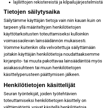
lajiliittojen rekistereistä ja kilpailujärjestelmistä
Tietojen säilytysaika
Säilytämme käyttäjän tietoja vain niin kauan kuin on
tarpeen yllä määriteltyjen henkilötietojen
käyttötarkoitusten toteuttamiseksi kulloinkin
voimassaolevan lainsäädännön mukaisesti.
Voimme kuitenkin olla velvoitettuja säilyttämään
joitakin käyttäjän henkilötietoja noudattaaksemme
kirjanpito- tai muuta pakottavaa lainsäädäntöä myös
asiakassuhteen tai muun henkilötietojen
käsittelyperusteen päättymisen jälkeen.
Henkilötietojen käsittelijät
Seuran työntekijät, joiden työtehtävien
toteuttamiseksi henkilötietojen käsittely on
välttämätöntä, voivat käsitellä henkilötietoja