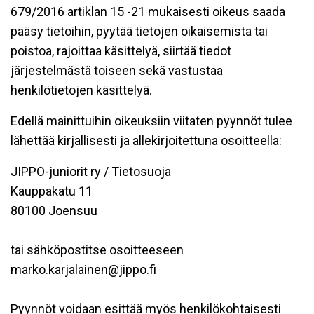
679/2016 artiklan 15 -21 mukaisesti oikeus saada
pääsy tietoihin, pyytää tietojen oikaisemista tai
poistoa, rajoittaa käsittelyä, siirtää tiedot
järjestelmästä toiseen sekä vastustaa
henkilötietojen käsittelyä.
Edellä mainittuihin oikeuksiin viitaten pyynnöt tulee
lähettää kirjallisesti ja allekirjoitettuna osoitteella:
JIPPO-juniorit ry / Tietosuoja
Kauppakatu 11
80100 Joensuu
tai sähköpostitse osoitteeseen
marko.karjalainen@jippo.fi
Pyynnöt voidaan esittää myös henkilökohtaisesti