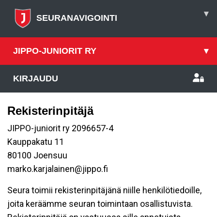
▾
SEURANAVIGOINTI
JIPPO-JUNIORIT RY
▾
KIRJAUDU
Rekisterinpitäjä
JIPPO-juniorit ry 2096657-4
Kauppakatu 11
80100 Joensuu
marko.karjalainen@jippo.fi
Seura toimii rekisterinpitäjänä niille henkilötiedoille,
joita keräämme seuran toimintaan osallistuvista.