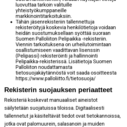
luovuttaa tarkoin valituille
yhteistyökumppaneille
markkinointitarkoituksiin.
Tähän jäsenrekisteriin tallennettuja
rekisteröityjä koskevia henkilötietoja voidaan
heidän suostumuksellaan syöttää suoraan
Suomen Palloliiton Pelipaikka -rekisteriin.
Viennin tarkoituksena on urheilutoimintaan
osallistumiseen vaadittavan lisenssin
(Pelipassi) rekisteröinti ja hallinnointi
Pelipaikka-rekisterissä. Lisätietoja Suomen
Palloliiton noudattamasta
tietosuojakäytännöstä voit saada osoitteesta
https://www.palloliitto.fi/tietosuoja/
Rekisterin suojauksen periaatteet
Rekisteriä koskevat manuaaliset aineistot
säilytetään suojatuissa tiloissa. Digitaalisesti
tallennetut ja käsiteltävät tiedot ovat tietokannoissa,
jotka ovat palomuurein, salasanoin ja muiden