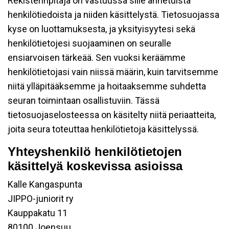
Rekisterinpitäjä on vastuussa sille annetuista
henkilötiedoista ja niiden käsittelystä. Tietosuojassa
kyse on luottamuksesta, ja yksityisyytesi sekä
henkilötietojesi suojaaminen on seuralle
ensiarvoisen tärkeää. Sen vuoksi keräämme
henkilötietojasi vain niissä määrin, kuin tarvitsemme
niitä ylläpitääksemme ja hoitaaksemme suhdetta
seuran toimintaan osallistuviin. Tässä
tietosuojaselosteessa on käsitelty niitä periaatteita,
joita seura toteuttaa henkilötietoja käsittelyssä.
Yhteyshenkilö henkilötietojen
käsittelyä koskevissa asioissa
Kalle Kangaspunta
JIPPO-juniorit ry
Kauppakatu 11
80100 Joensuu