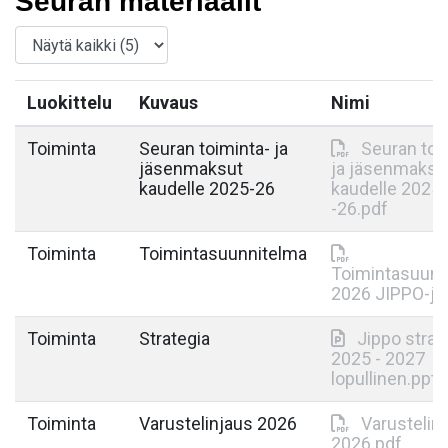
Seuran materiaalit
Luokittelu
Kuvaus
Nimi
Toiminta
Seuran toiminta- ja
Seuran toi
jäsenmaksut
ja jäsenmaksu
kaudelle 2025-26
kaudelle 2025
-26.pdf
Toiminta
Toimintasuunnitelma
Toimintasuunn
2026 JIPPO-j.
Toiminta
Strategia
Jippo strat
2025 - 2027
lopullinen.pptx
Toiminta
Varustelinjaus 2026
Varustelin
2026.pdf