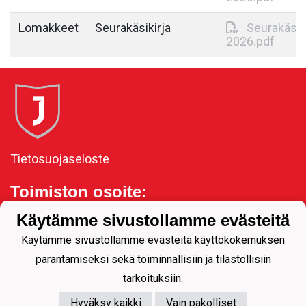
Lomakkeet
Seurakäsikirja
Seurakäsik
2026.pdf
Tietosuojaseloste
Toimiston osoite:
Kauppakatu 11, 80100
Käytämme sivustollamme evästeitä
Joensuu
Käytämme sivustollamme evästeitä käyttökokemuksen
parantamiseksi sekä toiminnallisiin ja tilastollisiin
tarkoituksiin.
Hyväksy kaikki
Vain pakolliset