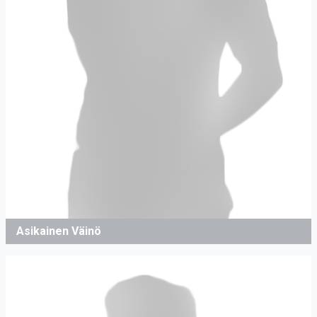
Asikainen Väinö