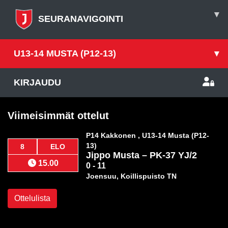
▾
SEURANAVIGOINTI
U13-14 MUSTA (P12-13)
▾
KIRJAUDU
Viimeisimmät ottelut
P14 Kakkonen , U13-14 Musta (P12-
13)
8
ELO
Jippo Musta
–
PK-37 YJ/2
15.00
0 - 11
Joensuu, Koillispuisto TN
Ottelulista