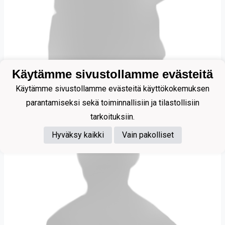
Käytämme sivustollamme evästeitä
Väyrynen Alex
Käytämme sivustollamme evästeitä käyttökokemuksen
parantamiseksi sekä toiminnallisiin ja tilastollisiin
tarkoituksiin.
Hyväksy kaikki
Vain pakolliset