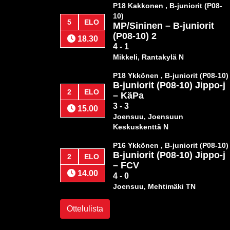
P18 Kakkonen , B-juniorit (P08-
10)
5
ELO
MP/Sininen
–
B-juniorit
(P08-10) 2
18.30
4 - 1
Mikkeli, Rantakylä N
P18 Ykkönen , B-juniorit (P08-10)
B-juniorit (P08-10) Jippo-j
2
ELO
–
KäPa
3 - 3
15.00
Joensuu, Joensuun
Keskuskenttä N
P16 Ykkönen , B-juniorit (P08-10)
B-juniorit (P08-10) Jippo-j
2
ELO
–
FCV
14.00
4 - 0
Joensuu, Mehtimäki TN
Ottelulista