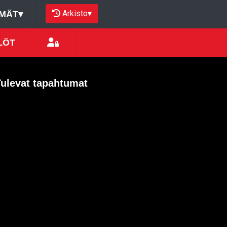
Arkisto
▾
MÄT
▾
LÖT
Tulevat tapahtumat