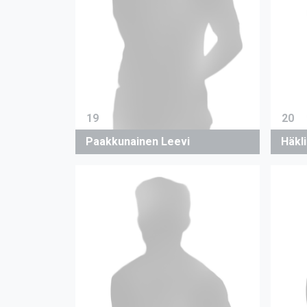
19
20
Paakkunainen Leevi
Häkli