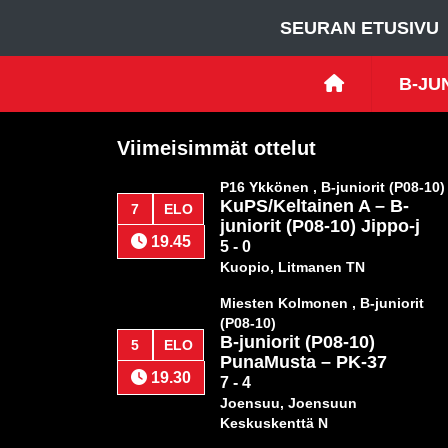
SEURAN ETUSIVU
B-JUN
Viimeisimmät ottelut
P16 Ykkönen , B-juniorit (P08-10)
KuPS/Keltainen A
–
B-
7
ELO
juniorit (P08-10) Jippo-j
19.45
5 - 0
Kuopio, Litmanen TN
Miesten Kolmonen , B-juniorit
(P08-10)
B-juniorit (P08-10)
5
ELO
PunaMusta
–
PK-37
19.30
7 - 4
Joensuu, Joensuun
Keskuskenttä N