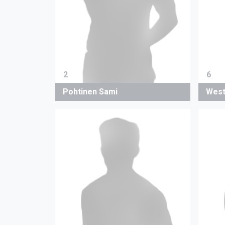
2
6
Pohtinen Sami
West