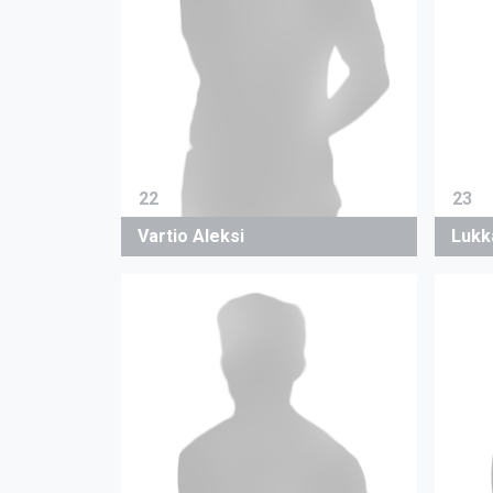
22
23
Vartio Aleksi
Lukk