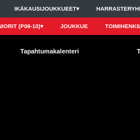
IKÄKAUSIJOUKKUEET
▾
HARRASTERYH
IORIT (P08-10)
▾
JOUKKUE
TOIMIHENKI
Tapahtumakalenteri