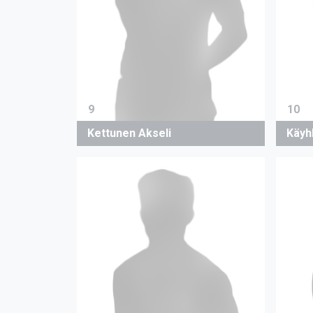
9
10
Kettunen Akseli
Käyh