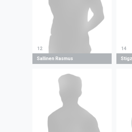
12
14
Sallinen Rasmus
Stigz