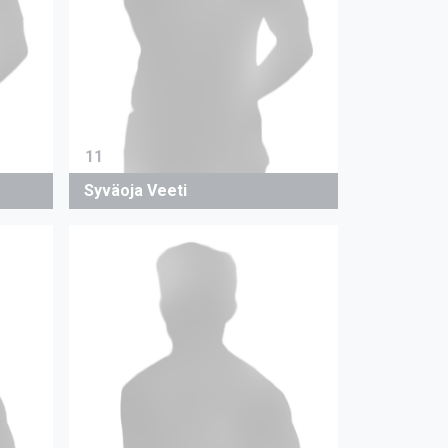
11
Syväoja Veeti