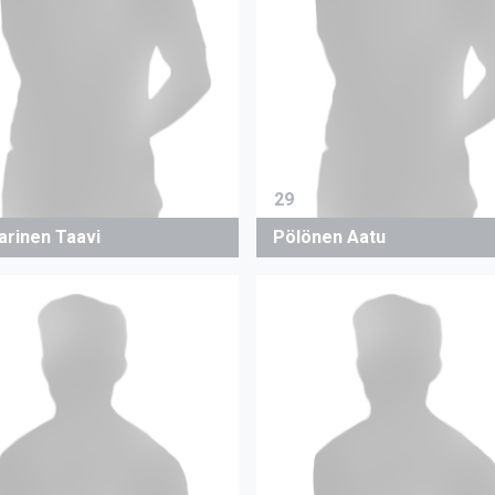
29
arinen Taavi
Pölönen Aatu