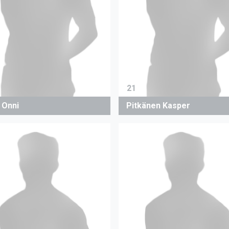
21
 Onni
Pitkänen Kasper