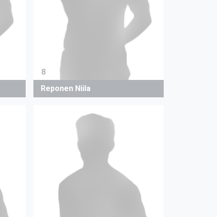
8
Reponen Niila