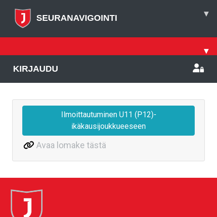
▾
SEURANAVIGOINTI
▾
KIRJAUDU
Ilmoittautuminen U11 (P12)-
ikäkausijoukkueeseen
Avaa lomake tästä