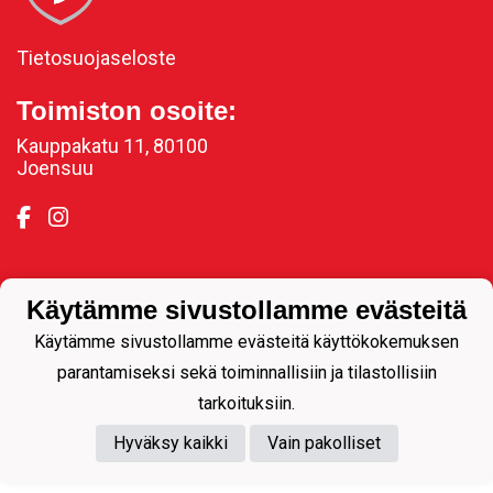
Tietosuojaseloste
Toimiston osoite:
Kauppakatu 11, 80100
Joensuu
Powered by
Käytämme sivustollamme evästeitä
Käytämme sivustollamme evästeitä käyttökokemuksen
parantamiseksi sekä toiminnallisiin ja tilastollisiin
tarkoituksiin.
Hyväksy kaikki
Vain pakolliset