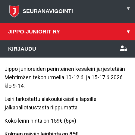
▾
SEURANAVIGOINTI
JIPPO-JUNIORIT RY
▾
KIRJAUDU
Jippo junioreiden perinteinen kesäleiri järjestetään
Mehtimäen tekonurmella 10-12.6. ja 15-17.6.2026
klo 9-14.
Leiri tarkoitettu alakouluikäisille lapsille
jalkapallotaustasta riippumatta.
Koko leirin hinta on 159€ (6pv)
Kolmen päivän leirihinta on 85€