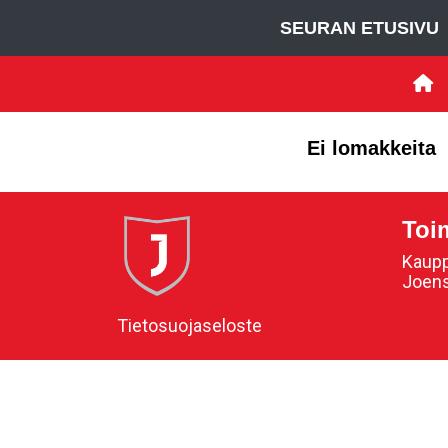
SEURAN ETUSIVU
Ei lomakkeita
Toi
Kaupp
Joen
Tietosuojaseloste