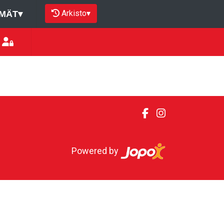
Arkisto
▾
MÄT
▾
Powered by