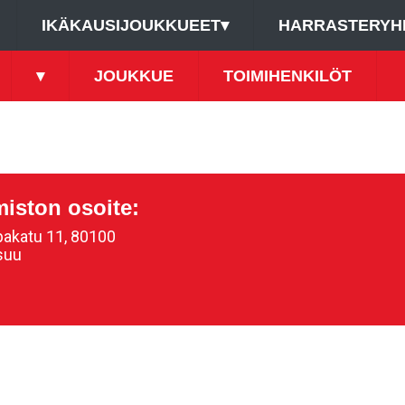
IKÄKAUSIJOUKKUEET
▾
HARRASTERYH
▾
JOUKKUE
TOIMIHENKILÖT
miston osoite:
akatu 11, 80100
suu