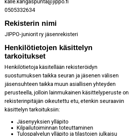
kalle.kangaspunta@jippo.fi
0505332634
Rekisterin nimi
JIPPO-juniorit ry jäsenrekisteri
Henkilötietojen käsittelyn
tarkoitukset
Henkilötietoja käsitellään rekisteröidyn
suostumuksen taikka seuran ja jäsenen välisen
jäsensuhteen taikka muun asiallisen yhteyden
perusteella, jolloin lainmukainen käsittelyperuste on
rekisterinpitäjän oikeutettu etu, etenkin seuraaviin
käsittelyn tarkoituksiin:
Jäsenyyksien ylläpito
Kilpailutoiminnan toteuttaminen
Tulospalvelun ylläpito ja tilastojen julkaisu