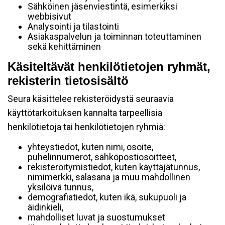
Sähköinen jäsenviestintä, esimerkiksi
webbisivut
Analysointi ja tilastointi
Asiakaspalvelun ja toiminnan toteuttaminen
sekä kehittäminen
Käsiteltävät henkilötietojen ryhmät,
rekisterin tietosisältö
Seura käsittelee rekisteröidystä seuraavia
käyttötarkoituksen kannalta tarpeellisia
henkilötietoja tai henkilötietojen ryhmiä:
yhteystiedot, kuten nimi, osoite,
puhelinnumerot, sähköpostiosoitteet,
rekisteröitymistiedot, kuten käyttäjätunnus,
nimimerkki, salasana ja muu mahdollinen
yksilöivä tunnus,
demografiatiedot, kuten ikä, sukupuoli ja
äidinkieli,
mahdolliset luvat ja suostumukset