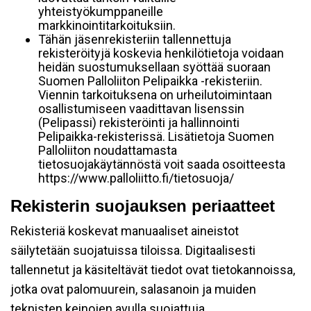
yhteistyökumppaneille
markkinointitarkoituksiin.
Tähän jäsenrekisteriin tallennettuja
rekisteröityjä koskevia henkilötietoja voidaan
heidän suostumuksellaan syöttää suoraan
Suomen Palloliiton Pelipaikka -rekisteriin.
Viennin tarkoituksena on urheilutoimintaan
osallistumiseen vaadittavan lisenssin
(Pelipassi) rekisteröinti ja hallinnointi
Pelipaikka-rekisterissä. Lisätietoja Suomen
Palloliiton noudattamasta
tietosuojakäytännöstä voit saada osoitteesta
https://www.palloliitto.fi/tietosuoja/
Rekisterin suojauksen periaatteet
Rekisteriä koskevat manuaaliset aineistot
säilytetään suojatuissa tiloissa. Digitaalisesti
tallennetut ja käsiteltävät tiedot ovat tietokannoissa,
jotka ovat palomuurein, salasanoin ja muiden
teknisten keinojen avulla suojattuja.