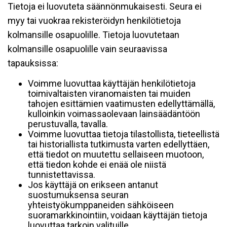
Tietoja ei luovuteta säännönmukaisesti. Seura ei
myy tai vuokraa rekisteröidyn henkilötietoja
kolmansille osapuolille. Tietoja luovutetaan
kolmansille osapuolille vain seuraavissa
tapauksissa:
Voimme luovuttaa käyttäjän henkilötietoja
toimivaltaisten viranomaisten tai muiden
tahojen esittämien vaatimusten edellyttämällä,
kulloinkin voimassaolevaan lainsäädäntöön
perustuvalla, tavalla.
Voimme luovuttaa tietoja tilastollista, tieteellistä
tai historiallista tutkimusta varten edellyttäen,
että tiedot on muutettu sellaiseen muotoon,
että tiedon kohde ei enää ole niistä
tunnistettavissa.
Jos käyttäjä on erikseen antanut
suostumuksensa seuran
yhteistyökumppaneiden sähköiseen
suoramarkkinointiin, voidaan käyttäjän tietoja
luovuttaa tarkoin valituille