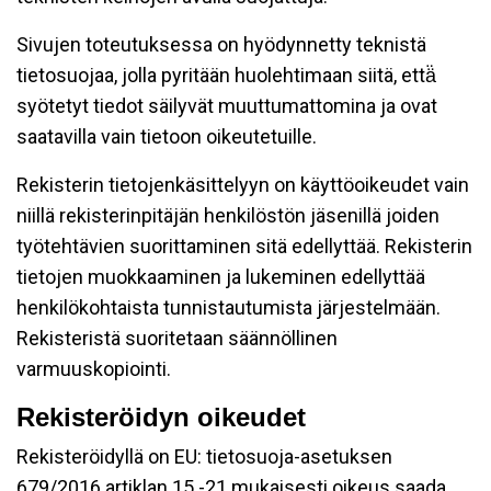
Sivujen toteutuksessa on hyödynnetty teknistä
tietosuojaa, jolla pyritään huolehtimaan siitä, että̈
syötetyt tiedot säilyvät muuttumattomina ja ovat
saatavilla vain tietoon oikeutetuille.
Rekisterin tietojenkäsittelyyn on käyttöoikeudet vain
niillä rekisterinpitäjän henkilöstön jäsenillä joiden
työtehtävien suorittaminen sitä edellyttää. Rekisterin
tietojen muokkaaminen ja lukeminen edellyttää
henkilökohtaista tunnistautumista järjestelmään.
Rekisteristä suoritetaan säännöllinen
varmuuskopiointi.
Rekisteröidyn oikeudet
Rekisteröidyllä on EU: tietosuoja-asetuksen
679/2016 artiklan 15 -21 mukaisesti oikeus saada