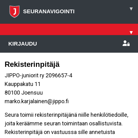
▾
SEURANAVIGOINTI
▾
KIRJAUDU
Rekisterinpitäjä
JIPPO-juniorit ry 2096657-4
Kauppakatu 11
80100 Joensuu
marko.karjalainen@jippo.fi
Seura toimii rekisterinpitäjänä niille henkilötiedoille,
joita keräämme seuran toimintaan osallistuvista.
Rekisterinpitäjä on vastuussa sille annetuista