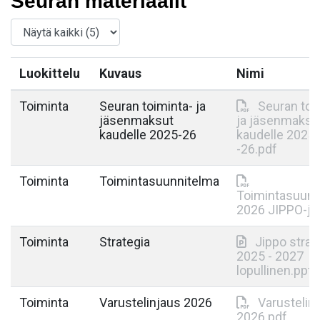
Seuran materiaalit
Luokittelu
Kuvaus
Nimi
Toiminta
Seuran toiminta- ja
Seuran toi
jäsenmaksut
ja jäsenmaksu
kaudelle 2025-26
kaudelle 2025
-26.pdf
Toiminta
Toimintasuunnitelma
Toimintasuunn
2026 JIPPO-j.
Toiminta
Strategia
Jippo strat
2025 - 2027
lopullinen.pptx
Toiminta
Varustelinjaus 2026
Varustelin
2026.pdf