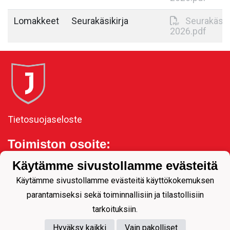
Lomakkeet
Seurakäsikirja
Seurakäsik
2026.pdf
Tietosuojaseloste
Toimiston osoite:
Kauppakatu 11, 80100
Käytämme sivustollamme evästeitä
Joensuu
Käytämme sivustollamme evästeitä käyttökokemuksen
parantamiseksi sekä toiminnallisiin ja tilastollisiin
tarkoituksiin.
Hyväksy kaikki
Vain pakolliset