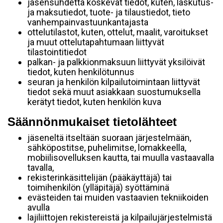
jäsensuhdetta koskevat tiedot, kuten, laskutus-
ja maksutiedot, tuote- ja tilaustiedot, tieto
vanhempainvastuunkantajasta
ottelutilastot, kuten, ottelut, maalit, varoitukset
ja muut ottelutapahtumaan liittyvät
tilastointitiedot
palkan- ja palkkionmaksuun liittyvät yksilöivät
tiedot, kuten henkilötunnus
seuran ja henkilön kilpailutoimintaan liittyvät
tiedot sekä muut asiakkaan suostumuksella
kerätyt tiedot, kuten henkilön kuva
Säännönmukaiset tietolähteet
jäseneltä itseltään suoraan järjestelmään,
sähköpostitse, puhelimitse, lomakkeella,
mobiilisovelluksen kautta, tai muulla vastaavalla
tavalla,
rekisterinkäsittelijän (pääkäyttäjä) tai
toimihenkilön (ylläpitäjä) syöttäminä
evästeiden tai muiden vastaavien tekniikoiden
avulla
lajiliittojen rekistereistä ja kilpailujärjestelmistä