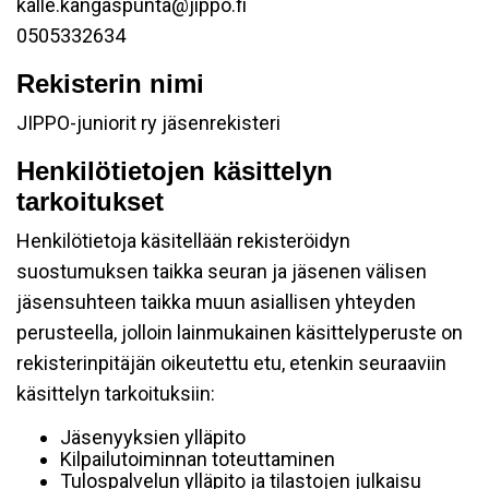
kalle.kangaspunta@jippo.fi
0505332634
Rekisterin nimi
JIPPO-juniorit ry jäsenrekisteri
Henkilötietojen käsittelyn
tarkoitukset
Henkilötietoja käsitellään rekisteröidyn
suostumuksen taikka seuran ja jäsenen välisen
jäsensuhteen taikka muun asiallisen yhteyden
perusteella, jolloin lainmukainen käsittelyperuste on
rekisterinpitäjän oikeutettu etu, etenkin seuraaviin
käsittelyn tarkoituksiin:
Jäsenyyksien ylläpito
Kilpailutoiminnan toteuttaminen
Tulospalvelun ylläpito ja tilastojen julkaisu