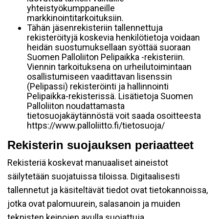
yhteistyökumppaneille
markkinointitarkoituksiin.
Tähän jäsenrekisteriin tallennettuja
rekisteröityjä koskevia henkilötietoja voidaan
heidän suostumuksellaan syöttää suoraan
Suomen Palloliiton Pelipaikka -rekisteriin.
Viennin tarkoituksena on urheilutoimintaan
osallistumiseen vaadittavan lisenssin
(Pelipassi) rekisteröinti ja hallinnointi
Pelipaikka-rekisterissä. Lisätietoja Suomen
Palloliiton noudattamasta
tietosuojakäytännöstä voit saada osoitteesta
https://www.palloliitto.fi/tietosuoja/
Rekisterin suojauksen periaatteet
Rekisteriä koskevat manuaaliset aineistot
säilytetään suojatuissa tiloissa. Digitaalisesti
tallennetut ja käsiteltävät tiedot ovat tietokannoissa,
jotka ovat palomuurein, salasanoin ja muiden
teknisten keinojen avulla suojattuja.