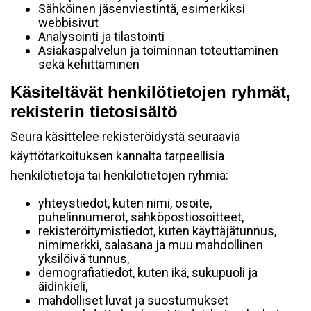
Sähköinen jäsenviestintä, esimerkiksi
webbisivut
Analysointi ja tilastointi
Asiakaspalvelun ja toiminnan toteuttaminen
sekä kehittäminen
Käsiteltävät henkilötietojen ryhmät,
rekisterin tietosisältö
Seura käsittelee rekisteröidystä seuraavia
käyttötarkoituksen kannalta tarpeellisia
henkilötietoja tai henkilötietojen ryhmiä:
yhteystiedot, kuten nimi, osoite,
puhelinnumerot, sähköpostiosoitteet,
rekisteröitymistiedot, kuten käyttäjätunnus,
nimimerkki, salasana ja muu mahdollinen
yksilöivä tunnus,
demografiatiedot, kuten ikä, sukupuoli ja
äidinkieli,
mahdolliset luvat ja suostumukset