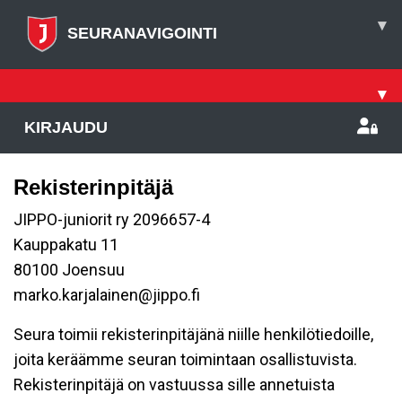
▾
SEURANAVIGOINTI
▾
KIRJAUDU
Rekisterinpitäjä
JIPPO-juniorit ry 2096657-4
Kauppakatu 11
80100 Joensuu
marko.karjalainen@jippo.fi
Seura toimii rekisterinpitäjänä niille henkilötiedoille,
joita keräämme seuran toimintaan osallistuvista.
Rekisterinpitäjä on vastuussa sille annetuista