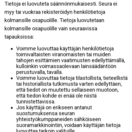
Tietoja ei luovuteta säännönmukaisesti. Seura ei
myy tai vuokraa rekisteröidyn henkilötietoja
kolmansille osapuolille. Tietoja luovutetaan
kolmansille osapuolille vain seuraavissa
tapauksissa:
Voimme luovuttaa käyttäjän henkilötietoja
toimivaltaisten viranomaisten tai muiden
tahojen esittämien vaatimusten edellyttämällä,
kulloinkin voimassaolevaan lainsäädäntöön
perustuvalla, tavalla.
Voimme luovuttaa tietoja tilastollista, tieteellistä
tai historiallista tutkimusta varten edellyttäen,
että tiedot on muutettu sellaiseen muotoon,
että tiedon kohde ei enää ole niistä
tunnistettavissa.
Jos käyttäjä on erikseen antanut
suostumuksensa seuran
yhteistyökumppaneiden sähköiseen
suoramarkkinointiin, voidaan käyttäjän tietoja
luovuttaa tarkoin valituille