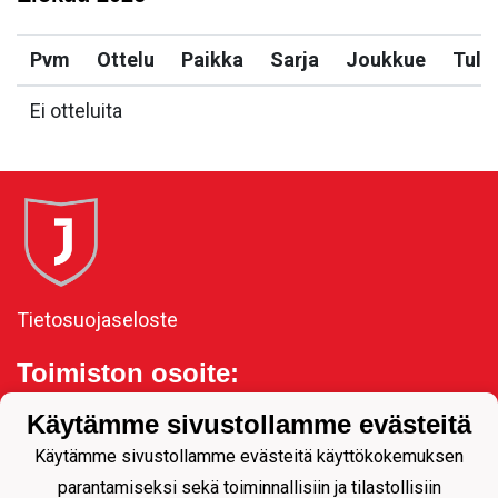
Pvm
Ottelu
Paikka
Sarja
Joukkue
Tulo
Ei otteluita
Tietosuojaseloste
Toimiston osoite:
Kauppakatu 11, 80100
Käytämme sivustollamme evästeitä
Joensuu
Käytämme sivustollamme evästeitä käyttökokemuksen
parantamiseksi sekä toiminnallisiin ja tilastollisiin