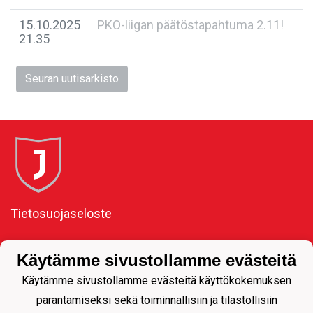
15.10.2025
PKO-liigan päätöstapahtuma 2.11!
21.35
Seuran uutisarkisto
Tietosuojaseloste
Toimiston osoite:
Käytämme sivustollamme evästeitä
Kauppakatu 11, 80100
Käytämme sivustollamme evästeitä käyttökokemuksen
Joensuu
parantamiseksi sekä toiminnallisiin ja tilastollisiin