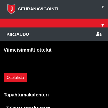
▾
SEURANAVIGOINTI
▾
KIRJAUDU
Viimeisimmät ottelut
Ei otteluita
Ottelulista
Tapahtumakalenteri