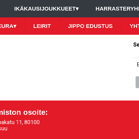
IKÄKAUSIJOUKKUEET
▾
HARRASTERYH
EURA
▾
LEIRIT
JIPPO EDUSTUS
YH
Se
miston osoite:
akatu 11, 80100
suu