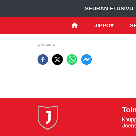
SEURAN ETUSIVU
JIPPO
▾
S
Julkaistu
:
Toi
Kaupp
Joen