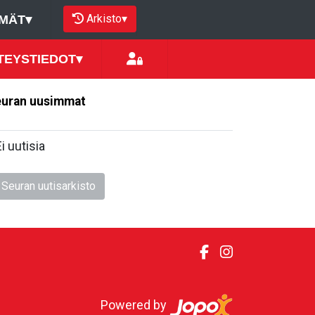
Arkisto
▾
MÄT
▾
TEYSTIEDOT
▾
uran uusimmat
Ei uutisia
Seuran uutisarkisto
Powered by