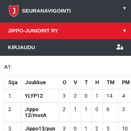
▾
SEURANAVIGOINTI
JIPPO-JUNIORIT RY
▾
KIRJAUDU
A1:
Sija
Joukkue
O
V
T
H
TM
PM
1.
YLYP12
3
2
0
1
14
4
2.
Jippo
2
1
1
0
6
3
12/musA
3.
Jippo13/pun
3
0
1
2
5
10