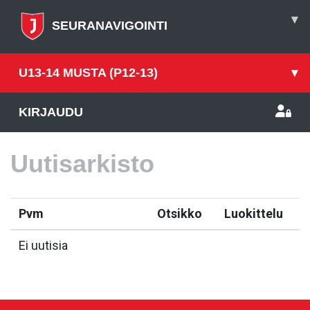
▾
SEURANAVIGOINTI
U13-14 MUSTA (P12-13)
▾
KIRJAUDU
Uutisarkisto
Pvm
Otsikko
Luokittelu
Ei uutisia