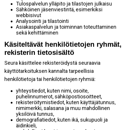
Tulospalvelun ylläpito ja tilastojen julkaisu
Sähköinen jäsenviestintä, esimerkiksi
webbisivut
Analysointi ja tilastointi
Asiakaspalvelun ja toiminnan toteuttaminen
sekä kehittäminen
Käsiteltävät henkilötietojen ryhmät,
rekisterin tietosisältö
Seura käsittelee rekisteröidystä seuraavia
käyttötarkoituksen kannalta tarpeellisia
henkilötietoja tai henkilötietojen ryhmiä:
yhteystiedot, kuten nimi, osoite,
puhelinnumerot, sähköpostiosoitteet,
rekisteröitymistiedot, kuten käyttäjätunnus,
nimimerkki, salasana ja muu mahdollinen
yksilöivä tunnus,
demografiatiedot, kuten ikä, sukupuoli ja
äidinkieli,