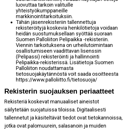
luovuttaa tarkoin valituille
yhteistyökumppaneille
markkinointitarkoituksiin.
Tähän jäsenrekisteriin tallennettuja
rekisteröityjä koskevia henkilötietoja voidaan
heidän suostumuksellaan syöttää suoraan
Suomen Palloliiton Pelipaikka -rekisteriin.
Viennin tarkoituksena on urheilutoimintaan
osallistumiseen vaadittavan lisenssin
(Pelipassi) rekisteröinti ja hallinnointi
Pelipaikka-rekisterissä. Lisätietoja Suomen
Palloliiton noudattamasta
tietosuojakäytännöstä voit saada osoitteesta
https://www.palloliitto.fi/tietosuoja/
Rekisterin suojauksen periaatteet
Rekisteriä koskevat manuaaliset aineistot
säilytetään suojatuissa tiloissa. Digitaalisesti
tallennetut ja käsiteltävät tiedot ovat tietokannoissa,
jotka ovat palomuurein, salasanoin ja muiden