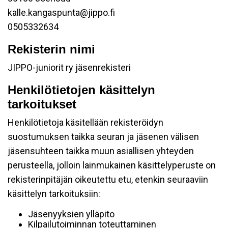
kalle.kangaspunta@jippo.fi
0505332634
Rekisterin nimi
JIPPO-juniorit ry jäsenrekisteri
Henkilötietojen käsittelyn
tarkoitukset
Henkilötietoja käsitellään rekisteröidyn
suostumuksen taikka seuran ja jäsenen välisen
jäsensuhteen taikka muun asiallisen yhteyden
perusteella, jolloin lainmukainen käsittelyperuste on
rekisterinpitäjän oikeutettu etu, etenkin seuraaviin
käsittelyn tarkoituksiin:
Jäsenyyksien ylläpito
Kilpailutoiminnan toteuttaminen