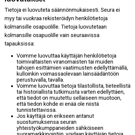
Tietoja ei luovuteta säännönmukaisesti. Seura ei
myy tai vuokraa rekisteröidyn henkilötietoja
kolmansille osapuolille. Tietoja luovutetaan
kolmansille osapuolille vain seuraavissa
tapauksissa:
Voimme luovuttaa käyttäjän henkilötietoja
toimivaltaisten viranomaisten tai muiden
tahojen esittämien vaatimusten edellyttämällä,
kulloinkin voimassaolevaan lainsäädäntöön
perustuvalla, tavalla.
Voimme luovuttaa tietoja tilastollista, tieteellistä
tai historiallista tutkimusta varten edellyttäen,
että tiedot on muutettu sellaiseen muotoon,
että tiedon kohde ei enää ole niistä
tunnistettavissa.
Jos käyttäjä on erikseen antanut
suostumuksensa seuran
yhteistyökumppaneiden sähköiseen
suoramarkkinointiin, voidaan käyttäjän tietoja