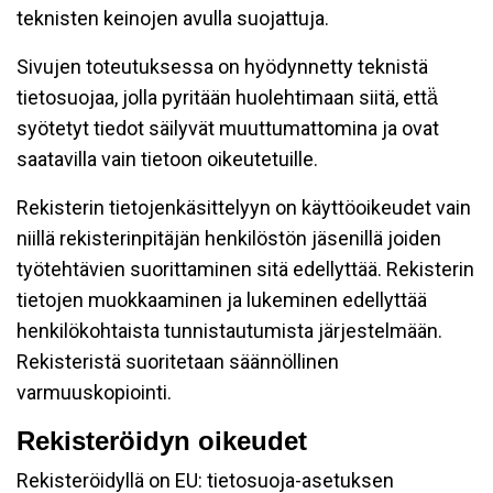
teknisten keinojen avulla suojattuja.
Sivujen toteutuksessa on hyödynnetty teknistä
tietosuojaa, jolla pyritään huolehtimaan siitä, että̈
syötetyt tiedot säilyvät muuttumattomina ja ovat
saatavilla vain tietoon oikeutetuille.
Rekisterin tietojenkäsittelyyn on käyttöoikeudet vain
niillä rekisterinpitäjän henkilöstön jäsenillä joiden
työtehtävien suorittaminen sitä edellyttää. Rekisterin
tietojen muokkaaminen ja lukeminen edellyttää
henkilökohtaista tunnistautumista järjestelmään.
Rekisteristä suoritetaan säännöllinen
varmuuskopiointi.
Rekisteröidyn oikeudet
Rekisteröidyllä on EU: tietosuoja-asetuksen