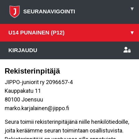
▾
SEURANAVIGOINTI
U14 PUNAINEN (P12)
▾
KIRJAUDU
Rekisterinpitäjä
JIPPO-juniorit ry 2096657-4
Kauppakatu 11
80100 Joensuu
marko.karjalainen@jippo.fi
Seura toimii rekisterinpitäjänä niille henkilötiedoille,
joita keräämme seuran toimintaan osallistuvista.