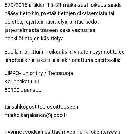
679/2016 artiklan 15 -21 mukaisesti oikeus saada
pääsy tietoihin, pyytää tietojen oikaisemista tai
poistoa, rajoittaa käsittelyä, siirtää tiedot
järjestelmästä toiseen sekä vastustaa
henkilötietojen käsittelyä.
Edellä mainittuihin oikeuksiin viitaten pyynnöt tulee
lähettää kirjallisesti ja allekirjoitettuna osoitteella:
JIPPO-juniorit ry / Tietosuoja
Kauppakatu 11
80100 Joensuu
tai sähköpostitse osoitteeseen
marko.karjalainen@jippo.fi
Pyynnöt voidaan esittää myös henkilökohtaisesti