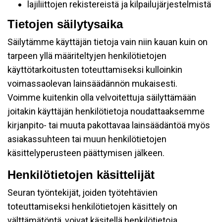
lajiliittojen rekistereistä ja kilpailujärjestelmistä
Tietojen säilytysaika
Säilytämme käyttäjän tietoja vain niin kauan kuin on
tarpeen yllä määriteltyjen henkilötietojen
käyttötarkoitusten toteuttamiseksi kulloinkin
voimassaolevan lainsäädännön mukaisesti.
Voimme kuitenkin olla velvoitettuja säilyttämään
joitakin käyttäjän henkilötietoja noudattaaksemme
kirjanpito- tai muuta pakottavaa lainsäädäntöä myös
asiakassuhteen tai muun henkilötietojen
käsittelyperusteen päättymisen jälkeen.
Henkilötietojen käsittelijät
Seuran työntekijät, joiden työtehtävien
toteuttamiseksi henkilötietojen käsittely on
välttämätöntä, voivat käsitellä henkilötietoja