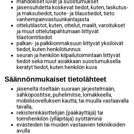
mahdolliset luvat ja suostumukset
jäsensuhdetta koskevat tiedot, kuten, laskutus-
ja maksutiedot, tuote- ja tilaustiedot, tieto
vanhempainvastuunkantajasta
ottelutilastot, kuten, ottelut, maalit, varoitukset
ja muut ottelutapahtumaan liittyvät
tilastointitiedot
palkan- ja palkkionmaksuun liittyvät yksilöivät
tiedot, kuten henkilötunnus
seuran ja henkilön kilpailutoimintaan liittyvät
tiedot sekä muut asiakkaan suostumuksella
kerätyt tiedot, kuten henkilön kuva
Säännönmukaiset tietolähteet
jäseneltä itseltään suoraan järjestelmään,
sähköpostitse, puhelimitse, lomakkeella,
mobiilisovelluksen kautta, tai muulla vastaavalla
tavalla,
rekisterinkäsittelijän (pääkäyttäjä) tai
toimihenkilön (ylläpitäjä) syöttäminä
evästeiden tai muiden vastaavien tekniikoiden
avulla