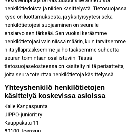
Rekisterinpitäjä on vastuussa sille annetuista
henkilötiedoista ja niiden käsittelystä. Tietosuojassa
kyse on luottamuksesta, ja yksityisyytesi sekä
henkilötietojesi suojaaminen on seuralle
ensiarvoisen tärkeää. Sen vuoksi keräämme
henkilötietojasi vain niissä määrin, kuin tarvitsemme
niitä ylläpitääksemme ja hoitaaksemme suhdetta
seuran toimintaan osallistuviin. Tässä
tietosuojaselosteessa on käsitelty niitä periaatteita,
joita seura toteuttaa henkilötietoja käsittelyssä.
Yhteyshenkilö henkilötietojen
käsittelyä koskevissa asioissa
Kalle Kangaspunta
JIPPO-juniorit ry
Kauppakatu 11
80100 Joensuu