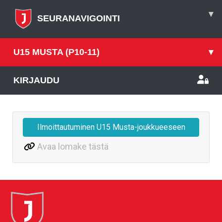
▾
SEURANAVIGOINTI
U15 MUSTA (P10-11)
▾
KIRJAUDU
Ilmoittautuminen U15 Musta-joukkueeseen
Avaa lomake tästä