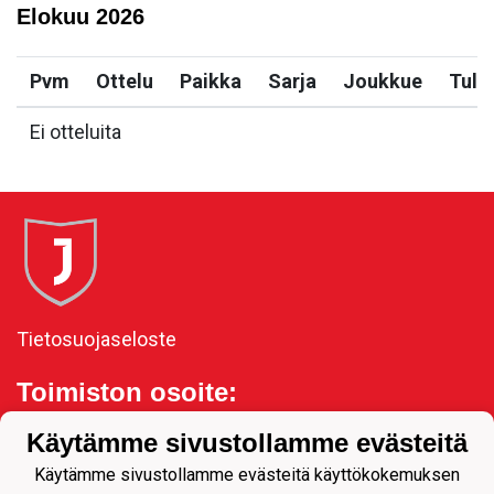
Elokuu
2026
Pvm
Ottelu
Paikka
Sarja
Joukkue
Tulo
Ei otteluita
Tietosuojaseloste
Toimiston osoite:
Kauppakatu 11, 80100
Käytämme sivustollamme evästeitä
Joensuu
Käytämme sivustollamme evästeitä käyttökokemuksen