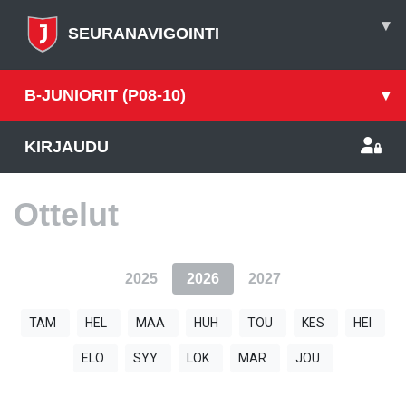
▾
SEURANAVIGOINTI
B-JUNIORIT (P08-10)
▾
KIRJAUDU
Ottelut
2025
2026
2027
TAM
HEL
MAA
HUH
TOU
KES
HEI
ELO
SYY
LOK
MAR
JOU