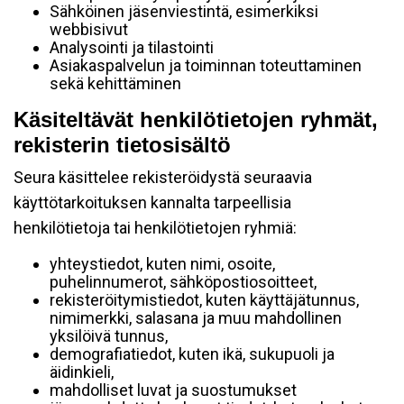
Sähköinen jäsenviestintä, esimerkiksi
webbisivut
Analysointi ja tilastointi
Asiakaspalvelun ja toiminnan toteuttaminen
sekä kehittäminen
Käsiteltävät henkilötietojen ryhmät,
rekisterin tietosisältö
Seura käsittelee rekisteröidystä seuraavia
käyttötarkoituksen kannalta tarpeellisia
henkilötietoja tai henkilötietojen ryhmiä:
yhteystiedot, kuten nimi, osoite,
puhelinnumerot, sähköpostiosoitteet,
rekisteröitymistiedot, kuten käyttäjätunnus,
nimimerkki, salasana ja muu mahdollinen
yksilöivä tunnus,
demografiatiedot, kuten ikä, sukupuoli ja
äidinkieli,
mahdolliset luvat ja suostumukset