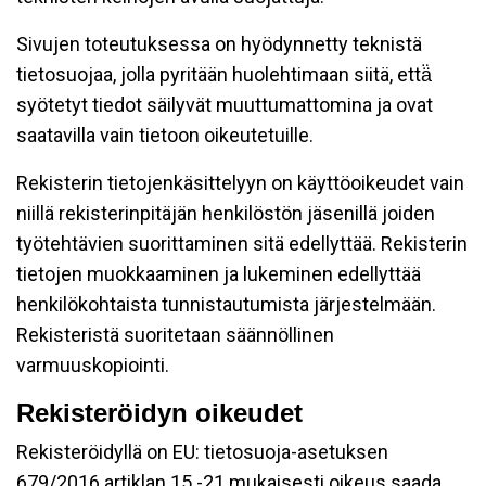
Sivujen toteutuksessa on hyödynnetty teknistä
tietosuojaa, jolla pyritään huolehtimaan siitä, että̈
syötetyt tiedot säilyvät muuttumattomina ja ovat
saatavilla vain tietoon oikeutetuille.
Rekisterin tietojenkäsittelyyn on käyttöoikeudet vain
niillä rekisterinpitäjän henkilöstön jäsenillä joiden
työtehtävien suorittaminen sitä edellyttää. Rekisterin
tietojen muokkaaminen ja lukeminen edellyttää
henkilökohtaista tunnistautumista järjestelmään.
Rekisteristä suoritetaan säännöllinen
varmuuskopiointi.
Rekisteröidyn oikeudet
Rekisteröidyllä on EU: tietosuoja-asetuksen
679/2016 artiklan 15 -21 mukaisesti oikeus saada