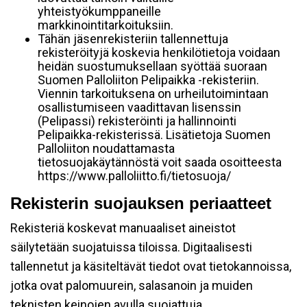
yhteistyökumppaneille
markkinointitarkoituksiin.
Tähän jäsenrekisteriin tallennettuja
rekisteröityjä koskevia henkilötietoja voidaan
heidän suostumuksellaan syöttää suoraan
Suomen Palloliiton Pelipaikka -rekisteriin.
Viennin tarkoituksena on urheilutoimintaan
osallistumiseen vaadittavan lisenssin
(Pelipassi) rekisteröinti ja hallinnointi
Pelipaikka-rekisterissä. Lisätietoja Suomen
Palloliiton noudattamasta
tietosuojakäytännöstä voit saada osoitteesta
https://www.palloliitto.fi/tietosuoja/
Rekisterin suojauksen periaatteet
Rekisteriä koskevat manuaaliset aineistot
säilytetään suojatuissa tiloissa. Digitaalisesti
tallennetut ja käsiteltävät tiedot ovat tietokannoissa,
jotka ovat palomuurein, salasanoin ja muiden
teknisten keinojen avulla suojattuja.