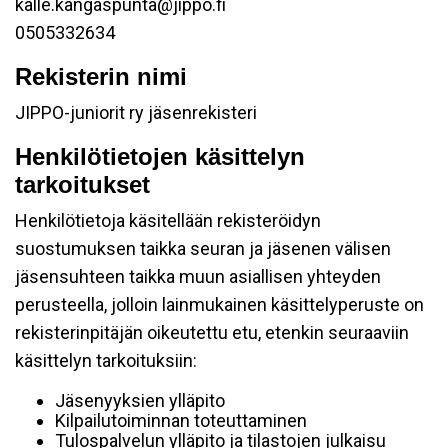
kalle.kangaspunta@jippo.fi
0505332634
Rekisterin nimi
JIPPO-juniorit ry jäsenrekisteri
Henkilötietojen käsittelyn
tarkoitukset
Henkilötietoja käsitellään rekisteröidyn
suostumuksen taikka seuran ja jäsenen välisen
jäsensuhteen taikka muun asiallisen yhteyden
perusteella, jolloin lainmukainen käsittelyperuste on
rekisterinpitäjän oikeutettu etu, etenkin seuraaviin
käsittelyn tarkoituksiin:
Jäsenyyksien ylläpito
Kilpailutoiminnan toteuttaminen
Tulospalvelun ylläpito ja tilastojen julkaisu