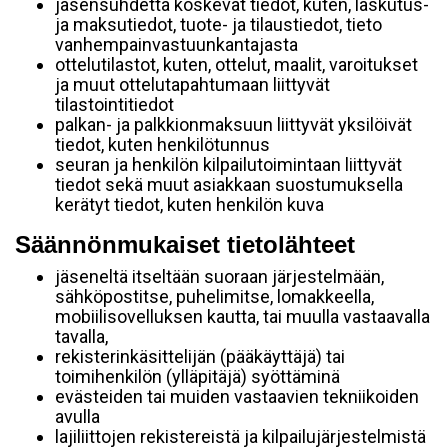
jäsensuhdetta koskevat tiedot, kuten, laskutus-
ja maksutiedot, tuote- ja tilaustiedot, tieto
vanhempainvastuunkantajasta
ottelutilastot, kuten, ottelut, maalit, varoitukset
ja muut ottelutapahtumaan liittyvät
tilastointitiedot
palkan- ja palkkionmaksuun liittyvät yksilöivät
tiedot, kuten henkilötunnus
seuran ja henkilön kilpailutoimintaan liittyvät
tiedot sekä muut asiakkaan suostumuksella
kerätyt tiedot, kuten henkilön kuva
Säännönmukaiset tietolähteet
jäseneltä itseltään suoraan järjestelmään,
sähköpostitse, puhelimitse, lomakkeella,
mobiilisovelluksen kautta, tai muulla vastaavalla
tavalla,
rekisterinkäsittelijän (pääkäyttäjä) tai
toimihenkilön (ylläpitäjä) syöttäminä
evästeiden tai muiden vastaavien tekniikoiden
avulla
lajiliittojen rekistereistä ja kilpailujärjestelmistä