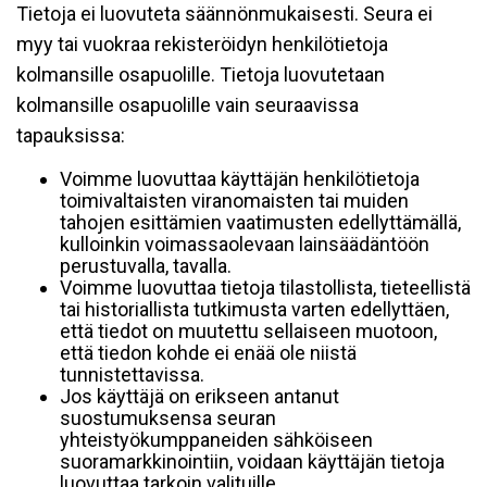
Tietoja ei luovuteta säännönmukaisesti. Seura ei
myy tai vuokraa rekisteröidyn henkilötietoja
kolmansille osapuolille. Tietoja luovutetaan
kolmansille osapuolille vain seuraavissa
tapauksissa:
Voimme luovuttaa käyttäjän henkilötietoja
toimivaltaisten viranomaisten tai muiden
tahojen esittämien vaatimusten edellyttämällä,
kulloinkin voimassaolevaan lainsäädäntöön
perustuvalla, tavalla.
Voimme luovuttaa tietoja tilastollista, tieteellistä
tai historiallista tutkimusta varten edellyttäen,
että tiedot on muutettu sellaiseen muotoon,
että tiedon kohde ei enää ole niistä
tunnistettavissa.
Jos käyttäjä on erikseen antanut
suostumuksensa seuran
yhteistyökumppaneiden sähköiseen
suoramarkkinointiin, voidaan käyttäjän tietoja
luovuttaa tarkoin valituille