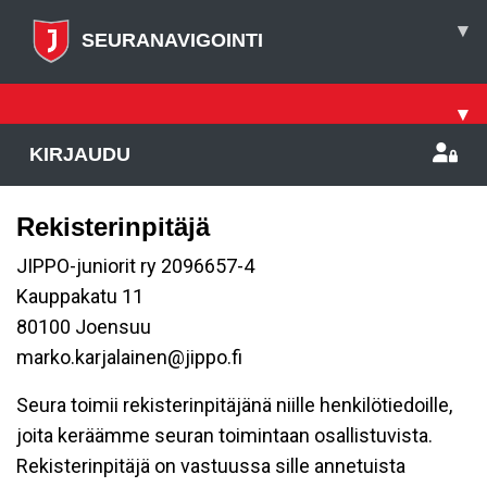
▾
SEURANAVIGOINTI
▾
KIRJAUDU
Rekisterinpitäjä
JIPPO-juniorit ry 2096657-4
Kauppakatu 11
80100 Joensuu
marko.karjalainen@jippo.fi
Seura toimii rekisterinpitäjänä niille henkilötiedoille,
joita keräämme seuran toimintaan osallistuvista.
Rekisterinpitäjä on vastuussa sille annetuista