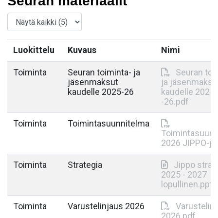
Seuran materiaalit
Luokittelu
Kuvaus
Nimi
Toiminta
Seuran toiminta- ja
Seuran toi
jäsenmaksut
ja jäsenmaksu
kaudelle 2025-26
kaudelle 2025
-26.pdf
Toiminta
Toimintasuunnitelma
Toimintasuunn
2026 JIPPO-j.
Toiminta
Strategia
Jippo strat
2025 - 2027
lopullinen.pptx
Toiminta
Varustelinjaus 2026
Varustelin
2026.pdf