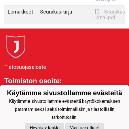
Lomakkeet
Seurakäsikirja
Seurakäsik
2026.pdf
Tietosuojaseloste
Toimiston osoite:
Kauppakatu 11, 80100
Käytämme sivustollamme evästeitä
Joensuu
Käytämme sivustollamme evästeitä käyttökokemuksen
parantamiseksi sekä toiminnallisiin ja tilastollisiin
tarkoituksiin.
Hyväksy kaikki
Vain pakolliset