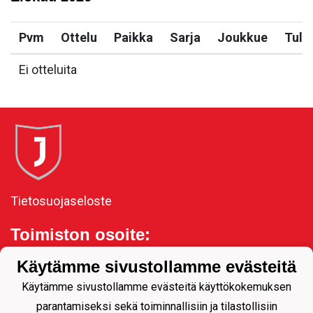
Pvm
Ottelu
Paikka
Sarja
Joukkue
Tulo
Ei otteluita
Tietosuojaseloste
Toimiston osoite:
Kauppakatu 11, 80100
Käytämme sivustollamme evästeitä
Joensuu
Käytämme sivustollamme evästeitä käyttökokemuksen
parantamiseksi sekä toiminnallisiin ja tilastollisiin