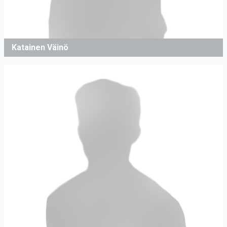
Katainen Väinö