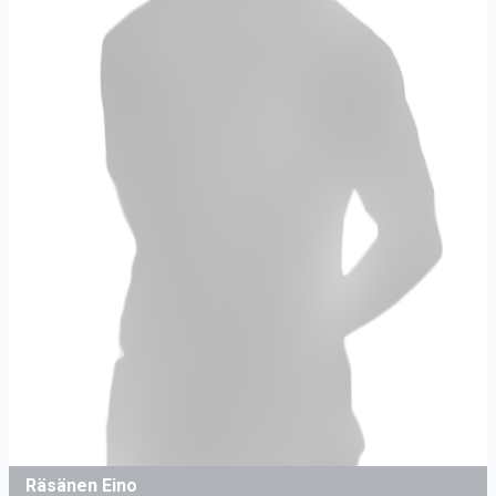
Räsänen Eino