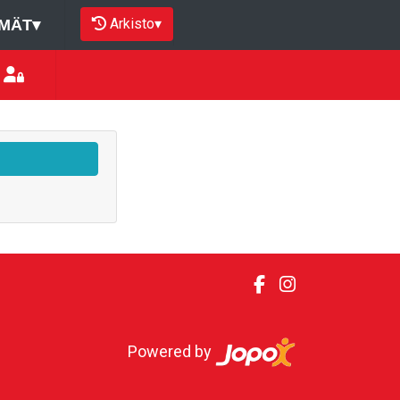
Arkisto
▾
MÄT
▾
Powered by