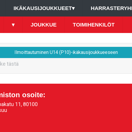
IKÄKAUSIJOUKKUEET
▾
HARRASTERYH
▾
JOUKKUE
TOIMIHENKILÖT
Ilmoittautuminen U14 (P10)-ikäkausijoukkueeseen
ke tästä
miston osoite:
akatu 11, 80100
suu