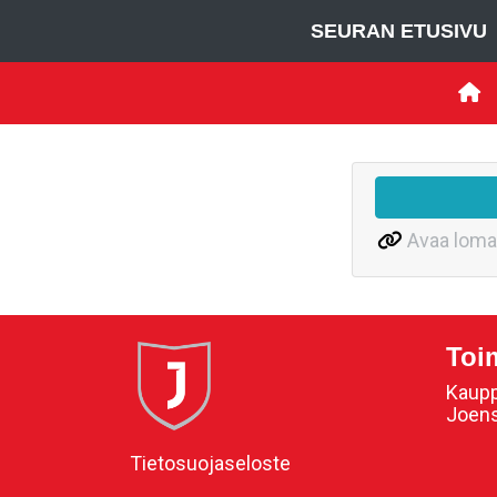
SEURAN ETUSIVU
Avaa loma
Toi
Kaupp
Joen
Tietosuojaseloste