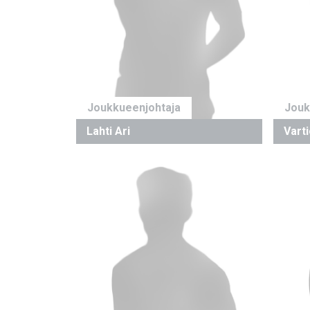
Joukkueenjohtaja
Jouk
Lahti Ari
Vart