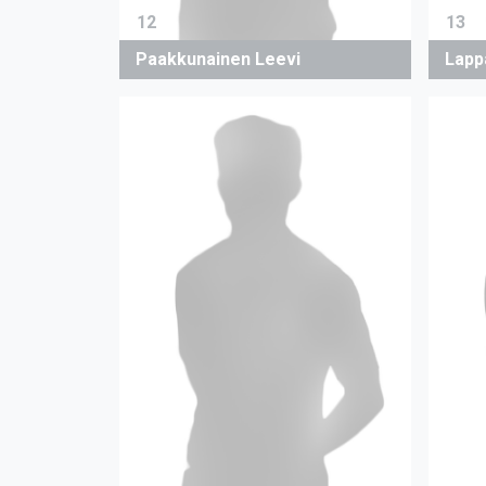
12
13
Paakkunainen Leevi
Lapp