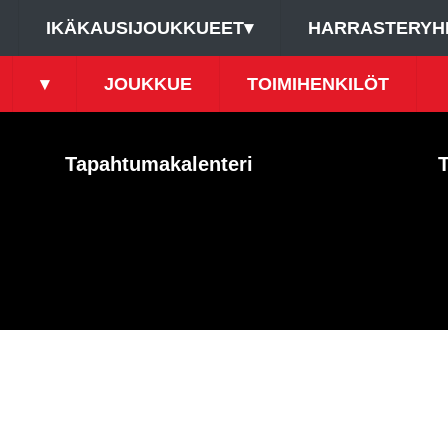
IKÄKAUSIJOUKKUEET
▾
HARRASTERYH
▾
JOUKKUE
TOIMIHENKILÖT
Tapahtumakalenteri