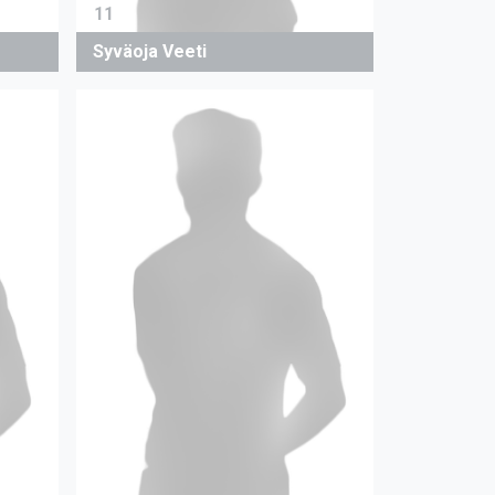
11
Syväoja Veeti