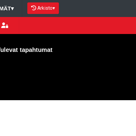
Arkisto
▾
MÄT
▾
Tulevat tapahtumat