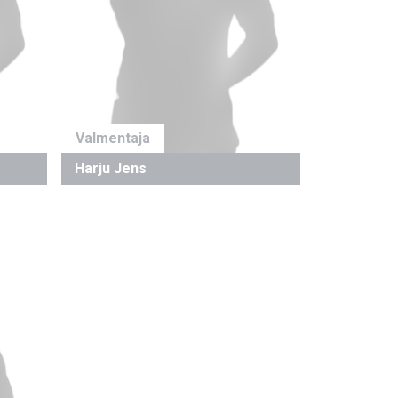
Valmentaja
Harju Jens