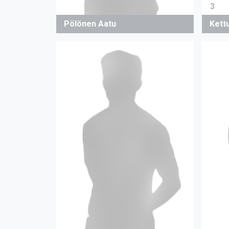
3
Pölönen Aatu
Kett