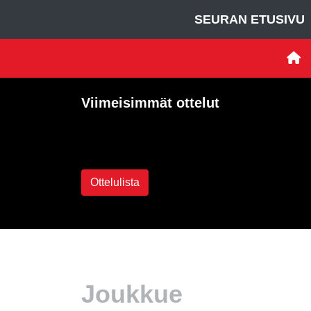
SEURAN ETUSIVU
Viimeisimmät ottelut
Ei otteluita
Ottelulista
Joukkue