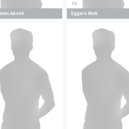
10
unen Akseli
Eggers Nick