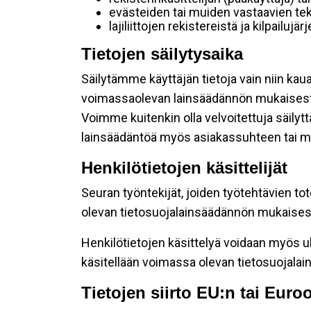
evästeiden tai muiden vastaavien tek
lajiliittojen rekistereistä ja kilpailujä
Tietojen säilytysaika
Säilytämme käyttäjän tietoja vain niin kau
voimassaolevan lainsäädännön mukaisest
Voimme kuitenkin olla velvoitettuja säily
lainsäädäntöä myös asiakassuhteen tai mu
Henkilötietojen käsittelijät
Seuran työntekijät, joiden työtehtävien to
olevan tietosuojalainsäädännön mukaisesti
Henkilötietojen käsittelyä voidaan myös ul
käsitellään voimassa olevan tietosuojala
Tietojen siirto EU:n tai Eur