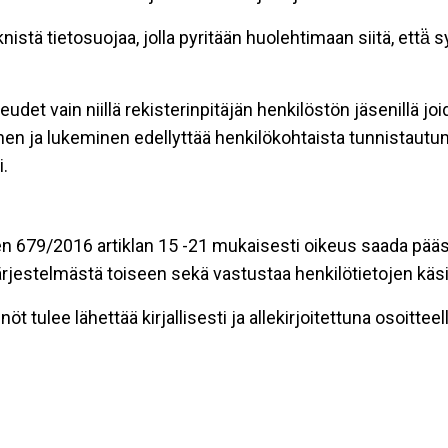
stä tietosuojaa, jolla pyritään huolehtimaan siitä, että̈
eudet vain niillä rekisterinpitäjän henkilöstön jäsenillä j
nen ja lukeminen edellyttää henkilökohtaista tunnistautum
.
n 679/2016 artiklan 15 -21 mukaisesti oikeus saada pääsy 
t järjestelmästä toiseen sekä vastustaa henkilötietojen käsi
öt tulee lähettää kirjallisesti ja allekirjoitettuna osoitteell