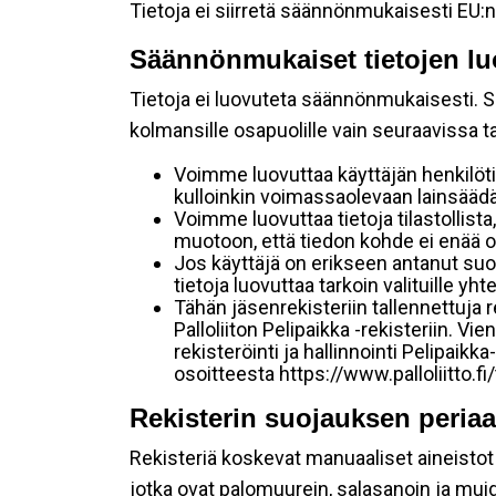
Tietoja ei siirretä säännönmukaisesti EU:n
Säännönmukaiset tietojen lu
Tietoja ei luovuteta säännönmukaisesti. Se
kolmansille osapuolille vain seuraavissa 
Voimme luovuttaa käyttäjän henkilöti
kulloinkin voimassaolevaan lainsäädän
Voimme luovuttaa tietoja tilastollista,
muotoon, että tiedon kohde ei enää ol
Jos käyttäjä on erikseen antanut s
tietoja luovuttaa tarkoin valituille y
Tähän jäsenrekisteriin tallennettuja
Palloliiton Pelipaikka -rekisteriin. V
rekisteröinti ja hallinnointi Pelipai
osoitteesta https://www.palloliitto.fi
Rekisterin suojauksen periaa
Rekisteriä koskevat manuaaliset aineistot s
jotka ovat palomuurein, salasanoin ja muid