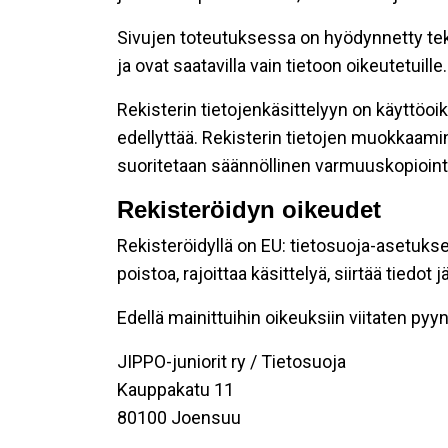
Sivujen toteutuksessa on hyödynnetty tekni
ja ovat saatavilla vain tietoon oikeutetuille.
Rekisterin tietojenkäsittelyyn on käyttöoik
edellyttää. Rekisterin tietojen muokkaami
suoritetaan säännöllinen varmuuskopiointi
Rekisteröidyn oikeudet
Rekisteröidyllä on EU: tietosuoja-asetukse
poistoa, rajoittaa käsittelyä, siirtää tiedo
Edellä mainittuihin oikeuksiin viitaten pyynn
JIPPO-juniorit ry / Tietosuoja
Kauppakatu 11
80100 Joensuu