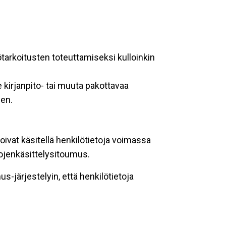
ötarkoitusten toteuttamiseksi kulloinkin
 kirjanpito- tai muuta pakottavaa
een.
oivat käsitellä henkilötietoja voimassa
tojenkäsittelysitoumus.
-järjestelyin, että henkilötietoja