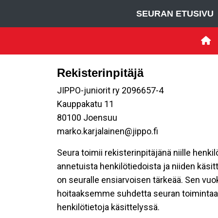
SEURAN ETUSIVU
Rekisterinpitäjä
JIPPO-juniorit ry 2096657-4
Kauppakatu 11
80100 Joensuu
marko.karjalainen@jippo.fi
Seura toimii rekisterinpitäjänä niille henk
annetuista henkilötiedoista ja niiden käsi
on seuralle ensiarvoisen tärkeää. Sen vuo
hoitaaksemme suhdetta seuran toimintaan os
henkilötietoja käsittelyssä.