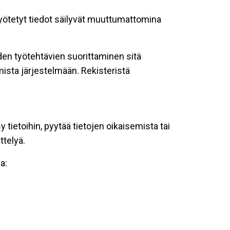
 syötetyt tiedot säilyvät muuttumattomina
oiden työtehtävien suorittaminen sitä
ista järjestelmään. Rekisteristä
tietoihin, pyytää tietojen oikaisemista tai
ttelyä.
a: