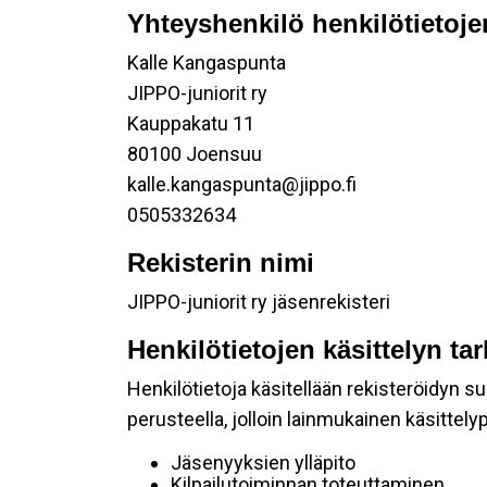
Yhteyshenkilö henkilötietoje
Kalle Kangaspunta
JIPPO-juniorit ry
Kauppakatu 11
80100 Joensuu
kalle.kangaspunta@jippo.fi
0505332634
Rekisterin nimi
JIPPO-juniorit ry jäsenrekisteri
Henkilötietojen käsittelyn ta
Henkilötietoja käsitellään rekisteröidyn 
perusteella, jolloin lainmukainen käsittelyp
Jäsenyyksien ylläpito
Kilpailutoiminnan toteuttaminen