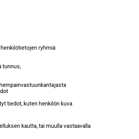
 henkilötietojen ryhmiä:
ä tunnus,
 vanhempainvastuunkantajasta
edot
yt tiedot, kuten henkilön kuva
lluksen kautta, tai muulla vastaavalla