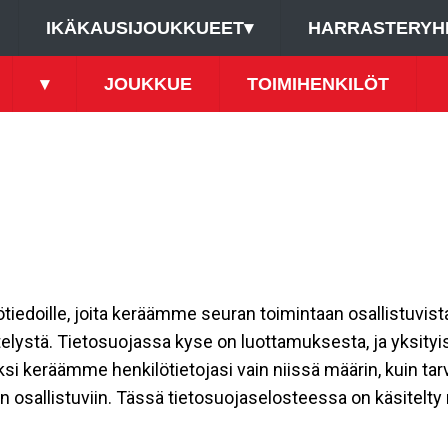
IKÄKAUSIJOUKKUEET
▾
HARRASTERYH
▾
JOUKKUE
TOIMIHENKILÖT
ilötiedoille, joita keräämme seuran toimintaan osallistuvist
ttelystä. Tietosuojassa kyse on luottamuksesta, ja yksity
ksi keräämme henkilötietojasi vain niissä määrin, kuin ta
allistuviin. Tässä tietosuojaselosteessa on käsitelty nii