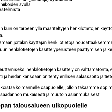
niikoiden avulla
rjestelmistä
an kuin on tarpeen yllä määriteltyjen henkilötietojen käytt
i.
ttämään joitakin käyttäjän henkilötietoja noudattaaksemme
un henkilötietojen käsittelyperusteen päättymisen jälk
teuttamiseksi henkilötietojen käsittely on välttämätöntä, v
 ja heidän kanssaan on tehty erillisen salassapito ja tie
koistaa kolmannelle osapuolelle, jolloin takaamme sopimus
insäädännön mukaisesti ja muutoin asianmukaisesti.
oopan talousalueen ulkopuolelle