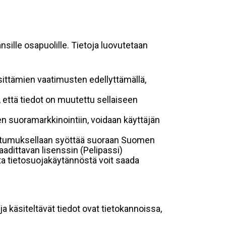
sille osapuolille. Tietoja luovutetaan
sittämien vaatimusten edellyttämällä,
n, että tiedot on muutettu sellaiseen
suoramarkkinointiin, voidaan käyttäjän
suostumuksellaan syöttää suoraan Suomen
aadittavan lisenssin (Pelipassi)
sta tietosuojakäytännöstä voit saada
ja käsiteltävät tiedot ovat tietokannoissa,