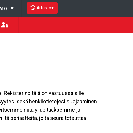
Arkisto
▾
MÄT
▾
a. Rekisterinpitäjä on vastuussa sille
isyytesi sekä henkilötietojesi suojaaminen
rvitsemme niitä ylläpitääksemme ja
tä periaatteita, joita seura toteuttaa