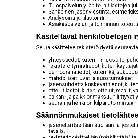
Tulospalvelun ylläpito ja tilastojen ju
Sähköinen jäsenviestintä, esimerkik
Analysointi ja tilastointi
Asiakaspalvelun ja toiminnan toteut
Käsiteltävät henkilötietojen r
Seura käsittelee rekisteröidystä seuraavia 
yhteystiedot, kuten nimi, osoite, puh
rekisteröitymistiedot, kuten käyttäj
demografiatiedot, kuten ikä, sukupuoli 
mahdolliset luvat ja suostumukset
jäsensuhdetta koskevat tiedot, kuten
ottelutilastot, kuten, ottelut, maalit,
palkan- ja palkkionmaksuun liittyvät 
seuran ja henkilön kilpailutoimintaan
Säännönmukaiset tietolähtee
jäseneltä itseltään suoraan järjestel
tavalla,
rekisterinkäsittelijän (pääkäyttäjä) ta