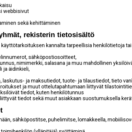
lkaisu
si webbisivut
taminen sekä kehittäminen
yhmät, rekisterin tietosisältö
käyttötarkoituksen kannalta tarpeellisia henkilötietoja tai
elinnumerot, sähköpostiosoitteet,
ätunnus, nimimerkki, salasana ja muu mahdollinen yksilöiv
ja äidinkieli,
, laskutus- ja maksutiedot, tuote- ja tilaustiedot, tieto
 varoitukset ja muut ottelutapahtumaan liittyvät tilastointiti
yksilöivät tiedot, kuten henkilötunnus
 liittyvät tiedot sekä muut asiakkaan suostumuksella kerät
t
mään, sähköpostitse, puhelimitse, lomakkeella, mobiilisove
i toimihenkilön (ylläpitäjä) syöttäminä