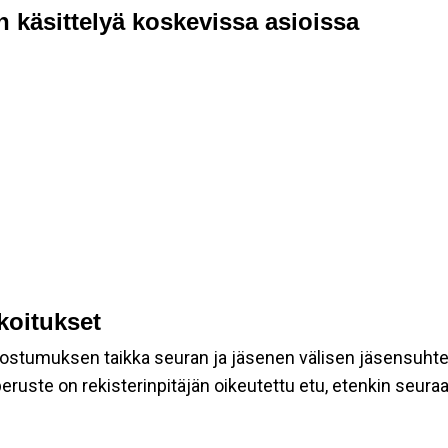
n käsittelyä koskevissa asioissa
rkoitukset
suostumuksen taikka seuran ja jäsenen välisen jäsensuht
eruste on rekisterinpitäjän oikeutettu etu, etenkin seuraav