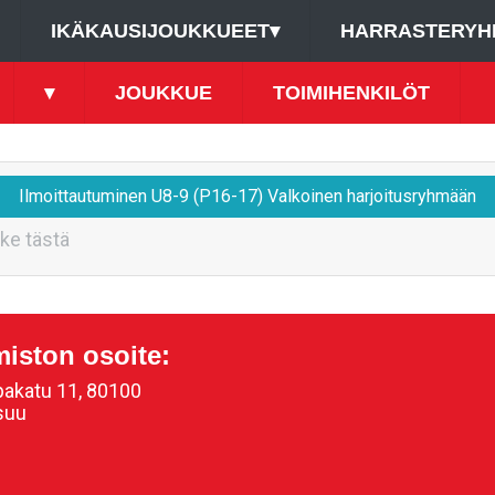
IKÄKAUSIJOUKKUEET
▾
HARRASTERYH
▾
JOUKKUE
TOIMIHENKILÖT
Ilmoittautuminen U8-9 (P16-17) Valkoinen harjoitusryhmään
ke tästä
miston osoite:
akatu 11, 80100
suu