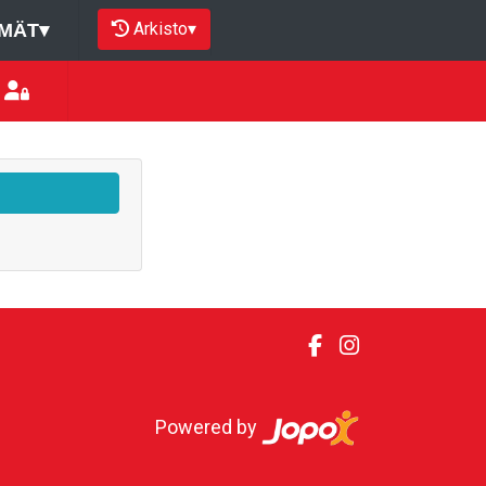
Arkisto
▾
MÄT
▾
Powered by