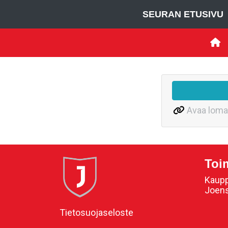
SEURAN ETUSIVU
Avaa loma
Toi
Kaupp
Joen
Tietosuojaseloste