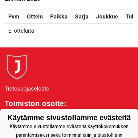
Pvm
Ottelu
Paikka
Sarja
Joukkue
Tulo
Ei otteluita
Tietosuojaseloste
Toimiston osoite:
Kauppakatu 11, 80100
Käytämme sivustollamme evästeitä
Joensuu
Käytämme sivustollamme evästeitä käyttökokemuksen
parantamiseksi sekä toiminnallisiin ja tilastollisiin