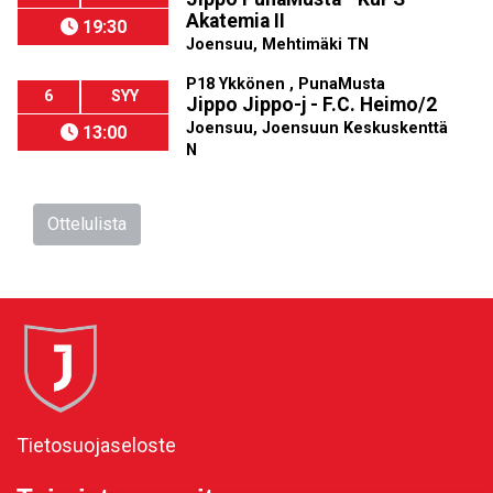
Akatemia II
19:30
Joensuu, Mehtimäki TN
P18 Ykkönen , PunaMusta
6
SYY
Jippo Jippo-j - F.C. Heimo/2
Joensuu, Joensuun Keskuskenttä
13:00
N
Ottelulista
Tietosuojaseloste