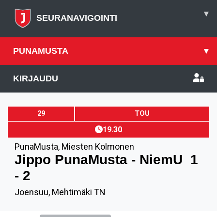
▾
SEURANAVIGOINTI
PUNAMUSTA
▾
KIRJAUDU
29
TOU
19.30
PunaMusta
,
Miesten Kolmonen
Jippo PunaMusta - NiemU
1
- 2
Joensuu, Mehtimäki TN