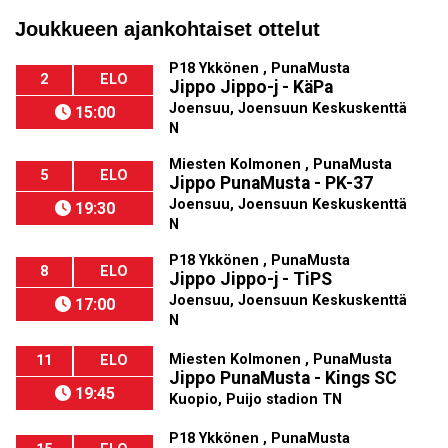
Joukkueen ajankohtaiset ottelut
P18 Ykkönen , PunaMusta
2
ELO
Jippo Jippo-j - KäPa
Joensuu, Joensuun Keskuskenttä
15:00
N
Miesten Kolmonen , PunaMusta
5
ELO
Jippo PunaMusta - PK-37
Joensuu, Joensuun Keskuskenttä
19:30
N
P18 Ykkönen , PunaMusta
8
ELO
Jippo Jippo-j - TiPS
Joensuu, Joensuun Keskuskenttä
17:00
N
Miesten Kolmonen , PunaMusta
11
ELO
Jippo PunaMusta - Kings SC
19:45
Kuopio, Puijo stadion TN
P18 Ykkönen , PunaMusta