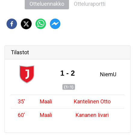
Otteluennakko
Otteluraportti
Tilastot
1 - 2
NiemU
(1-1)
35
'
Maali
Kantelinen Otto
60
'
Maali
Kananen Iivari