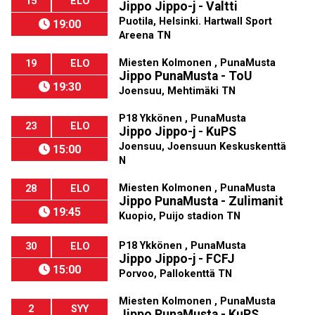
15
ELO
Jippo Jippo-j - Valtti
Puotila, Helsinki. Hartwall Sport
19:00
Areena TN
Miesten Kolmonen , PunaMusta
19
ELO
Jippo PunaMusta - ToU
19:30
Joensuu, Mehtimäki TN
P18 Ykkönen , PunaMusta
23
ELO
Jippo Jippo-j - KuPS
Joensuu, Joensuun Keskuskenttä
15:00
N
Miesten Kolmonen , PunaMusta
28
ELO
Jippo PunaMusta - Zulimanit
19:45
Kuopio, Puijo stadion TN
P18 Ykkönen , PunaMusta
30
ELO
Jippo Jippo-j - FCFJ
15:00
Porvoo, Pallokenttä TN
Miesten Kolmonen , PunaMusta
2
SYY
Jippo PunaMusta - KuPS